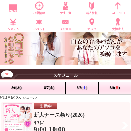
MENU
出勤情報
女性一覧
新人情報
PAGE TOP
システム
イベント
メルマガ
マップ
女性求人
スケジュール
8/6(木)
8/7(金)
8/8(
土
)
8/9(
日
)
6/15(月)のスケジュール
新人ナース祭り(2026)
/(A)//
9:00-10:00