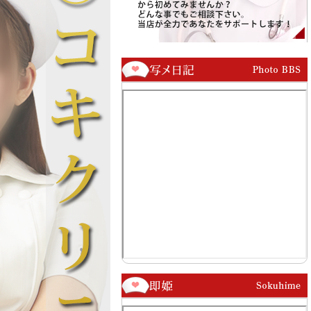
艶やかな色気。
ど溢れ出す艶やかな色気。
ャが大好きな彼女が大胆に
イチャイチャが大好きな彼女が大胆に
ャップに触れたとき、患者
寄り添うギャップに触れたとき、患者
びを知ることになります。
様は深い悦びを知ることになります。
今日は私にいっぱい甘えて
「患者様、今日は私にいっぱい甘えて
…？」
くださいね…？」
女の甘い声と温もりが待つ
そう囁く彼女の甘い声と温もりが待つ
特等席へ。
て味わえない、純真で甘美
他では決して味わえない、純真で甘美
チェックを体験してみませ
なドクターチェックを体験してみませ
んか。
よりお待ちしております。
ご来院を心よりお待ちしております。