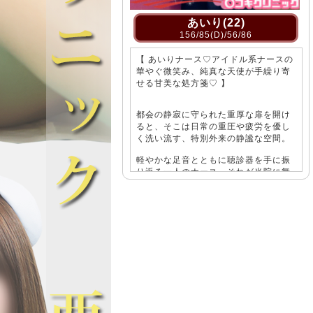
あいり(22)
あいり(22)
56/85(D)/56/86
156/85(D)/56/86
ナース♡アイドル系ナースの
【 あいりナース♡アイドル系ナースの
み、純真な天使が手繰り寄
華やぐ微笑み、純真な天使が手繰り寄
処方箋♡ 】
せる甘美な処方箋♡ 】
に守られた重厚な扉を開け
都会の静寂に守られた重厚な扉を開け
は日常の重圧や疲労を優し
ると、そこは日常の重圧や疲労を優し
、特別外来の静謐な空間。
く洗い流す、特別外来の静謐な空間。
音とともに聴診器を手に振
軽やかな足音とともに聴診器を手に振
のナース、それが当院に舞
り返る一人のナース、それが当院に舞
高のアイドル系ナース「あ
い降りた至高のアイドル系ナース「あ
。
いり」です。
間に診察室全体へと広がる
出会った瞬間に診察室全体へと広がる
光が差し込んだかのような
のは、春の光が差し込んだかのような
空気感。
愛くるしい空気感。
が交わった瞬間から、張り
彼女と視線が交わった瞬間から、張り
心のトゲが溶け出し、特別
詰めていた心のトゲが溶け出し、特別
まりを確信していただける
な時間の始まりを確信していただける
う。
ことでしょう。