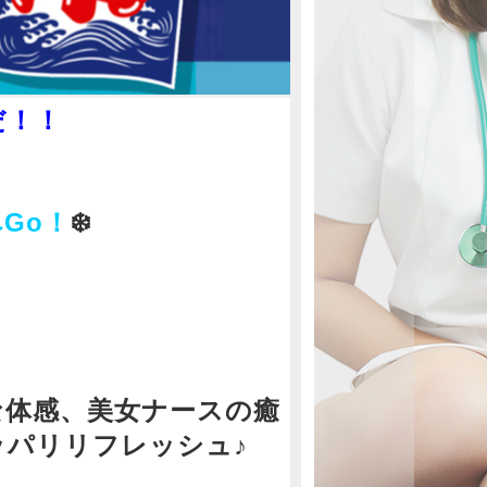
だ！！
系ナースの華
繰り寄せる甘
Go！
❄️
な体感、
美女ナースの癒
ッパリリフレッシュ♪