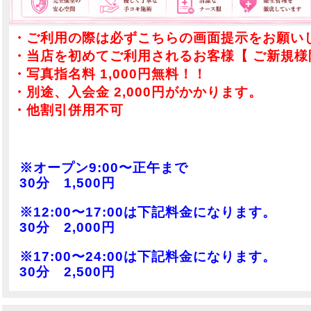
れながらも、彼女の弾けるような愛嬌
れながらも、彼女の弾けるよ
と楽し気な会話に引き込まれ、気づけ
と楽し気な会話に引き込まれ
ば心の底から笑顔になってしまうはず
ば心の底から笑顔になってし
・ご利用の際は必ずこちらの画面提示をお願い
です。
です。
・当店を初めてご利用されるお客様【 ご新規様
いよいよ、患者様とあいり二人だけの
いよいよ、患者様とあいり二
「特別な診察（施術）」の始まりで
「特別な診察（施術）」の始
・写真指名料 1,000円無料！！
す。
す。
・別途、入会金 2,000円がかかります。
診察台の傍らに腰掛けた彼女との距離
診察台の傍らに腰掛けた彼女
・他割引併用不可
は、吐息が重なり合う超至近距離。
は、吐息が重なり合う超至近
施術に入ると「イチャイチャ好き」な
施術に入ると「イチャイチャ
素顔が顔を覗かせ、「ねぇ、もっと近
素顔が顔を覗かせ、「ねぇ、
くにきて…？」と愛らしく甘えながら
くにきて…？」と愛らしく甘
※オープン9:00〜正午まで
小さな手で肌へ触れてきます。
小さな手で肌へ触れてきます
30分 1,500円
繊細な指先が滑るたび温かなタッチが
繊細な指先が滑るたび温かな
全身を駆け巡り、甘い囁きとともに寄
全身を駆け巡り、甘い囁きと
※12:00〜17:00は下記料金になります。
り添う密着感で、心身を極上の快楽へ
り添う密着感で、心身を極上
30分 2,000円
と導いていきます。
と導いていきます。
診察が進むにつれ、弾けるような笑顔
診察が進むにつれ、弾けるよ
※17:00〜24:00は下記料金になります。
を見せていた彼女が、熱を帯びた瞳で
を見せていた彼女が、熱を帯
30分 2,500円
じっとあなたを見つめ返し甘えてくる
じっとあなたを見つめ返し甘
姿へと変化します。
姿へと変化します。
無垢な雰囲気からは想像もつかないほ
無垢な雰囲気からは想像もつ