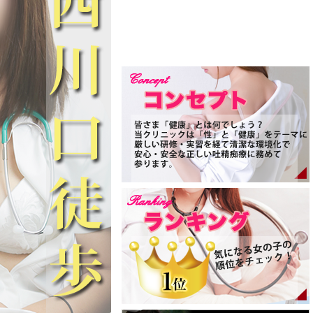
印象は、まさに「王道アイ
彼女の第一印象は、まさに「王道アイ
倒的な可愛らしさ。
ドル」の圧倒的な可愛らしさ。
ちたお肌、吸い込まれそう
透明感に満ちたお肌、吸い込まれそう
くくりっとした瞳、そして
なほど大きくくりっとした瞳、そして
と締め付ける愛くるしいお
心をキュンと締め付ける愛くるしいお
一度見つめられただけで胸
顔立ちは、一度見つめられただけで胸
別な存在感を放っていま
が高鳴る特別な存在感を放っていま
す。
ナースウェアを纏うスタイ
ネイビーのナースウェアを纏うスタイ
が目を見張る抜群のスレン
ルは、誰もが目を見張る抜群のスレン
。
ダーライン。
てあげたくなるようなシル
華奢で守ってあげたくなるようなシル
とした清潔感が、洗練され
エットと凛とした清潔感が、洗練され
漂わせています。
た美しさを漂わせています。
スの真の魅力は、明るく
あいりナースの真の魅力は、明るく
い」性格と抜群のノリの良
「人懐っこい」性格と抜群のノリの良
す。
さにあります。
者様であっても屈託のない
初めての患者様であっても屈託のない
で親しみやすく距離を縮め
満面の笑顔で親しみやすく距離を縮め
。
てくれます。
した癒やしの温もりに包ま
おっとりとした癒やしの温もりに包ま