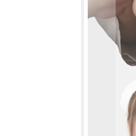
系ナースの
手繰り寄
扉を開け
労を優し
な空間。
を手に振
当院に舞
ース「あ
と広がる
のような
ら、張り
し、特別
ただける