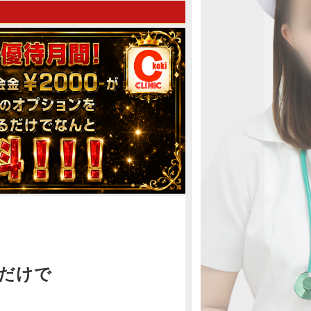
が大胆に
き、患者
ります。
い甘えて
りが待つ
真で甘美
てみませ
ります。
るだけで