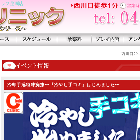
新人ナース
スケジュール
診察料
プレイ紹
西川口◯
冷却手淫特殊痴療〜『冷やし手コキ』はじめました〜