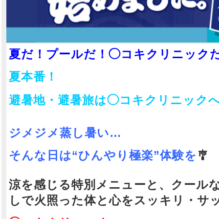
ピックアップ
夏だ！プールだ！◯コキクリニック
【 あいりナース♡アイドル系ナースの華
【 あいりナース♡アイドル
やぐ微笑み、純真な天使が手繰り寄せる甘
やぐ微笑み、純真な天使が手
夏本番！
美な処方箋♡ 】
美な処方箋♡ 】
避暑地・避暑旅は◯コキクリニックへ
ジメジメ蒸し暑い…
そんな日は“ひんやり極楽”体験を
🎐
涼を感じる特別メニューと、
クール
しで
火照った体と心をスッキリ・サ