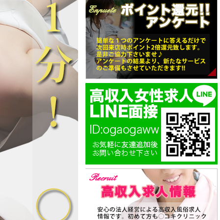
、彼女の弾けるような愛嬌
れながらも、彼女の弾けるような愛嬌
会話に引き込まれ、気づけ
と楽し気な会話に引き込まれ、気づけ
ら笑顔になってしまうはず
ば心の底から笑顔になってしまうはず
です。
患者様とあいり二人だけの
いよいよ、患者様とあいり二人だけの
察（施術）」の始まりで
「特別な診察（施術）」の始まりで
す。
らに腰掛けた彼女との距離
診察台の傍らに腰掛けた彼女との距離
重なり合う超至近距離。
は、吐息が重なり合う超至近距離。
と「イチャイチャ好き」な
施術に入ると「イチャイチャ好き」な
覗かせ、「ねぇ、もっと近
素顔が顔を覗かせ、「ねぇ、もっと近
？」と愛らしく甘えながら
くにきて…？」と愛らしく甘えながら
肌へ触れてきます。
小さな手で肌へ触れてきます。
が滑るたび温かなタッチが
繊細な指先が滑るたび温かなタッチが
巡り、甘い囁きとともに寄
全身を駆け巡り、甘い囁きとともに寄
感で、心身を極上の快楽へ
り添う密着感で、心身を極上の快楽へ
きます。
と導いていきます。
につれ、弾けるような笑顔
診察が進むにつれ、弾けるような笑顔
た彼女が、熱を帯びた瞳で
を見せていた彼女が、熱を帯びた瞳で
たを見つめ返し甘えてくる
じっとあなたを見つめ返し甘えてくる
します。
姿へと変化します。
気からは想像もつかないほ
無垢な雰囲気からは想像もつかないほ