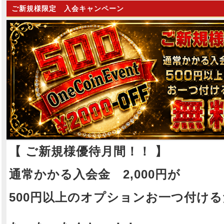
ど溢れ出す艶やかな色気。
ど溢れ出す艶やかな色気。
ご新規様限定 入会キャンペーン
イチャイチャが大好きな彼女が大胆に
イチャイチャが大好きな彼女
寄り添うギャップに触れたとき、患者
寄り添うギャップに触れたと
様は深い悦びを知ることになります。
様は深い悦びを知ることにな
写メ日記
「患者様、今日は私にいっぱい甘えて
「患者様、今日は私にいっぱ
くださいね…？」
くださいね…？」
そう囁く彼女の甘い声と温もりが待つ
そう囁く彼女の甘い声と温も
特等席へ。
特等席へ。
他では決して味わえない、純真で甘美
他では決して味わえない、純
なドクターチェックを体験してみませ
なドクターチェックを体験し
んか。
んか。
ご来院を心よりお待ちしております。
ご来院を心よりお待ちしてお
【 ご新規様優待月間！！ 】
通常かかる入会金 2,000円が
500円以上のオプションお一つ付け
即姫