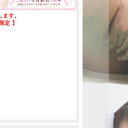
うな愛嬌
、気づけ
まうはず
します。
限定 】
人だけの
まりで
との距離
距離。
好き」な
もっと近
えながら
。
タッチが
ともに寄
の快楽へ
うな笑顔
びた瞳で
えてくる
かないほ