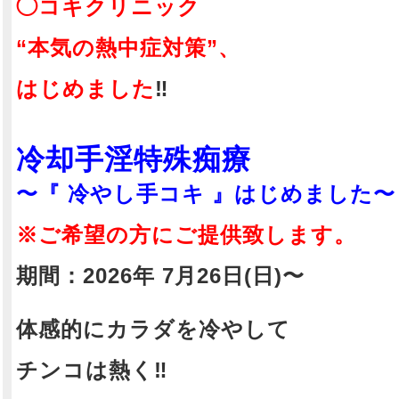
◯コキクリニック
あいり(22)
あいり(22)
“本気の熱中症対策”、
156/85(D)/56/86
156/85(D)/56/86
【 あいりナース♡アイドル系ナースの
【 あいりナース♡アイドル
はじめました
‼️
華やぐ微笑み、純真な天使が手繰り寄
華やぐ微笑み、純真な天使が
せる甘美な処方箋♡ 】
せる甘美な処方箋♡ 】
都会の静寂に守られた重厚な扉を開け
都会の静寂に守られた重厚な
冷却手淫特殊痴療
ると、そこは日常の重圧や疲労を優し
ると、そこは日常の重圧や疲
く洗い流す、特別外来の静謐な空間。
く洗い流す、特別外来の静謐
〜『 冷やし手コキ 』はじめました〜
軽やかな足音とともに聴診器を手に振
軽やかな足音とともに聴診器
り返る一人のナース、それが当院に舞
り返る一人のナース、それが
※ご希望の方にご提供致します。
い降りた至高のアイドル系ナース「あ
い降りた至高のアイドル系ナ
いり」です。
いり」です。
期間：2026年 7月26日(日)〜
出会った瞬間に診察室全体へと広がる
出会った瞬間に診察室全体へ
のは、春の光が差し込んだかのような
のは、春の光が差し込んだか
愛くるしい空気感。
愛くるしい空気感。
体感的にカラダを冷やして
彼女と視線が交わった瞬間から、張り
彼女と視線が交わった瞬間か
詰めていた心のトゲが溶け出し、特別
詰めていた心のトゲが溶け出
チンコは熱く‼️
な時間の始まりを確信していただける
な時間の始まりを確信してい
ことでしょう。
ことでしょう。