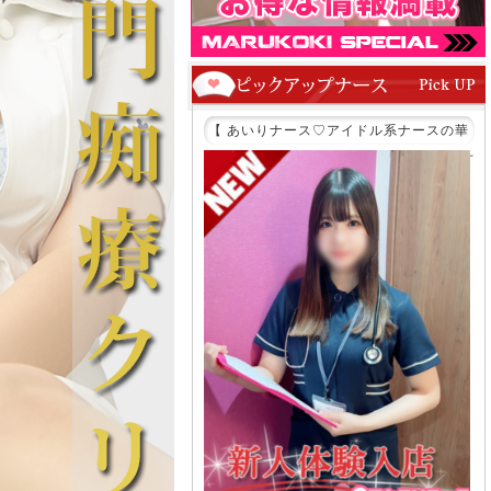
ース♡アイドル系ナースの華
【 あいりナース♡アイドル系ナースの華
純真な天使が手繰り寄せる甘
やぐ微笑み、純真な天使が手繰り寄せる甘
美な処方箋♡ 】
美な処方箋♡ 】