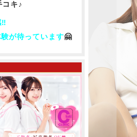
コキ♪
王道アイ
。
まれそう
️
、そして
るしいお
だけで胸
体験が待っています
🤗
ていま
うスタイ
のスレン
うなシル
洗練され
明るく
ノリの良
託のない
離を縮め
りに包ま