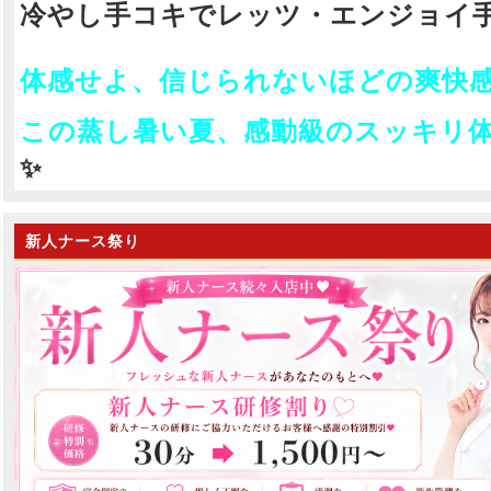
冷やし手コキでレッツ・エンジョイ手
彼女の第一印象は、まさに「王道アイ
彼女の第一印象は、まさに「
ドル」の圧倒的な可愛らしさ。
ドル」の圧倒的な可愛らしさ
透明感に満ちたお肌、吸い込まれそう
透明感に満ちたお肌、吸い込
体感せよ、信じられないほどの爽快感‼
なほど大きくくりっとした瞳、そして
なほど大きくくりっとした瞳
心をキュンと締め付ける愛くるしいお
心をキュンと締め付ける愛く
顔立ちは、一度見つめられただけで胸
顔立ちは、一度見つめられた
この蒸し暑い夏、感動級のスッキリ
が高鳴る特別な存在感を放っていま
が高鳴る特別な存在感を放っ
す。
す。
✨
ネイビーのナースウェアを纏うスタイ
ネイビーのナースウェアを纏
ルは、誰もが目を見張る抜群のスレン
ルは、誰もが目を見張る抜群
ダーライン。
ダーライン。
新人ナース祭り
華奢で守ってあげたくなるようなシル
華奢で守ってあげたくなるよ
エットと凛とした清潔感が、洗練され
エットと凛とした清潔感が、
た美しさを漂わせています。
た美しさを漂わせています。
あいりナースの真の魅力は、明るく
あいりナースの真の魅力は、
「人懐っこい」性格と抜群のノリの良
「人懐っこい」性格と抜群の
さにあります。
さにあります。
初めての患者様であっても屈託のない
初めての患者様であっても屈
満面の笑顔で親しみやすく距離を縮め
満面の笑顔で親しみやすく距
てくれます。
てくれます。
おっとりとした癒やしの温もりに包ま
おっとりとした癒やしの温も