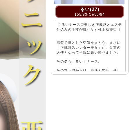
なぎ(25)
るい(27)
61/83(C)/56/85
155/83(C)/56/84
ース♡天然ピュアフェロモン
【 るいナース♡美しき正義感とエステ
癒し診察♡ 】
仕込みの手技が織りなす極上痴療♡ 】
瞬間、そこにいたのはまる
清楚で凛とした空気をまとう、まさに
うな微笑みをたたえた女の
「正統派スレンダー美女」が、白衣の
天使となって当院に舞い降りました。
ぎ』ナース。
その名も「るい」ナース。
しさと品”を体現した理想の
その立ち姿からは、清廉と知性、そし
て揺るがない芯の強さが静かに滲み出
ています。
ような清楚で整ったお顔立
ぐに伸びた清潔感あふれる
ナース服のシルエットを優雅に描き出
すらりとしたスタイル。
すしなやかな肢体は、無駄な装飾を排
した美しさ。
楚な空気を纏いながら、ふ
“あどけなさ”と“艶っぽ
スラリと通った背筋、モデル級のプロ
する、奇跡のような存在で
ポーション…まるでクラシックバレエ
のプリマのように凛とした佇まいは、
見る者すべての息を止めさせます。
ても完璧なのに、ほんの少