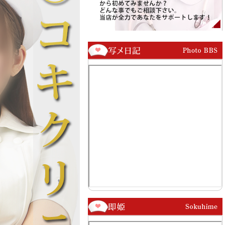
寄り添ってくれる綿菓子の
け、誠心誠意尽くすその姿勢には、ま
さで、あなたの疲れた心を
さに“女神のようなホスピタリティ”が
んでくれるでしょう。
宿っております。
たい」「離れたくない」…
エステ時代に培った繊細な感覚と、ナ
を、きっとあなたも抱いて
ースとしての気配りが融合した彼女の
。
痴療は、まさに芸術の域に達している
と言っても過言ではありません。
とろけるような魅力を、ぜ
ください。
「本当に癒されたい」
、ただいま診察室にてあな
「誰かに本気で包まれたい」…そんな
優しくお待ちしております
想いをお持ちの貴方様。
ぜひ、“るいナース”の特別診療を一度
ご体感ください。
真っすぐな瞳に見つめられながら受け
る痴療の余韻は、まるで心の奥を優し
く撫でられたような幸福感に包まれる
ことでしょう。
—極上の清楚痴療、ぜひお早めにお問
合せくださいませ。—