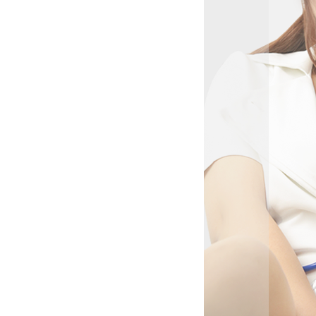
っとした
、きっと誰
まうでし
しいだけ
優しさ”が格
から知っ
くれるそ
いう間に
ちは♡」
み──
でふわり
人の艶っ
に、ドキ