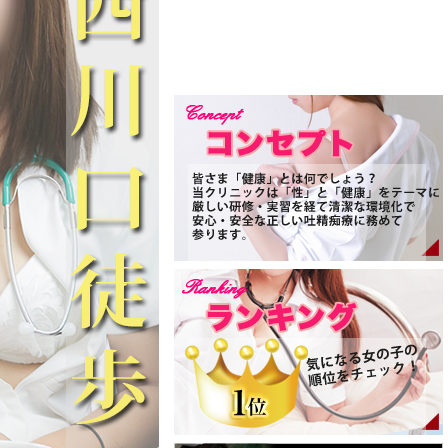
で、ときどきふわっとした
るいナースは元エステティシャンとい
れる…
う異色の経歴を持つ実力派。
の“ギャップ”に、きっと誰
その指先には、癒しと快感の両方を知
ュンと掴まれてしまうでし
り尽くしたプロの技術が宿っていま
す。
の魅力は、ただ美しいだけ
患者様の心と体を優しく読み取りなが
せん。
ら、まるで上質なオイルトリートメン
トのように、肌と心をなぞるその手技
人懐っこさ”と“優しさ”が格
は、ただの快楽ではなく“深層痴療”と
も呼べる官能領域へと誘います。
、まるでずっと前から知っ
指先一つで呼吸が乱れ、吐息が漏れ、
な温かさで接してくれるそ
心の奥底から開放されるその瞬間。
のガードもあっという間に
います。
彼女が持つ癒しの手は、貴方様を極上
の痴療世界へと静かに導いてくれるで
ながらの「こんにちは♡」
しょう。
がノックアウト。
その一方で、真面目で誠実な性格は、
見せる無邪気な笑み──
まるで清流のような透明感を感じさせ
ます。
で、ひだまりの中でふわり
な花のよう。
誰にでも平等で、礼儀を大切にする所
作には育ちの良さと教養がにじみ出て
を残しつつも、大人の艶っ
おり、そのひとつひとつの動きに品格
とにじませる表情に、ドキ