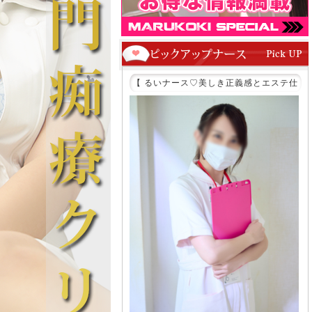
ス♡天然ピュアフェロモンの
【 るいナース♡美しき正義感とエステ仕
ろける癒し診察♡ 】
込みの手技が織りなす極上痴療♡ 】