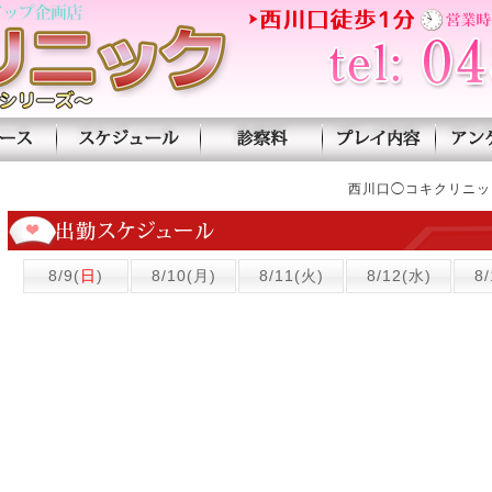
新人ナース
スケジュール
診察料
プレイ紹
西川口◯コキクリニッ
8/9(
日
)
8/10(月)
8/11(火)
8/12(水)
8