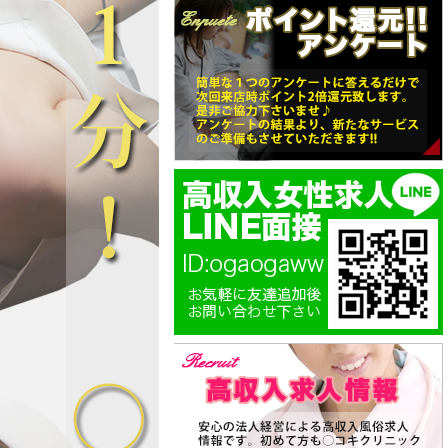
すら漂います。
と間違いなし！！
距離感の取り方も絶妙で、近すぎず遠
に見つめられ、優しい声で
すぎず…その“絶妙な間”が、かえって
れたら、きっと胸の奥がく
ドキドキとした期待感をかきたてるの
ような甘いときめきが生ま
です。
しょう。
しかし――いざ痴療（診察）が始まれ
した空気を纏いながらも、
ば、その静かな瞳が艶やかな光を帯び
ると、その柔らかい指先が
はじめ、秘められた本能の炎がゆらり
あなたを包み込みます。
と立ち上がります。
しで、あなたのためだけに
真面目で控えめな性格からは想像でき
くて濃密な“痴療（治
ないような情熱的な責め、そして時折
まるで恋人のようなひとと
見せる無邪気な恥じらい…そのギャッ
プこそが、るいナースの最大の魅力な
のです。
吐息、ほんのり赤く染まる
つひとつが愛おしくて、気
彼女の手が、貴方の感覚を一つずつ優
を忘れてしまうほど。
しくほぐしていき、気づけば理性を手
放し、感覚の海に身を委ねていること
、甘さ、色っぽさ──
でしょう。
なバランスで混ざり合い、
その全てが、「優しさ」「テクニッ
ースという唯一無二の存在
ク」「美しさ」「気品」という四重奏
げています。
で構成された唯一無二の痴療時間。
“癒し”のオーラは、まるで
患者様のご要望にしっかりと耳を傾