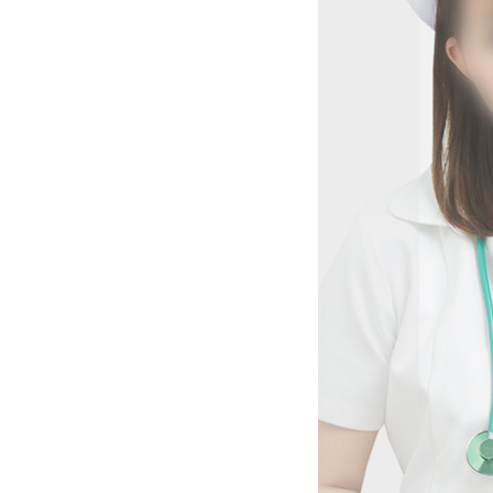
綿菓子の
れた心を
う。
ない」…
も抱いて
力を、ぜ
にてあな
おります