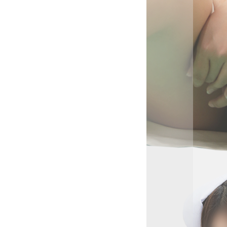
しい声で
の奥がく
きが生ま
がらも、
い指先が
ます。
めだけに
（治
なひとと
く染まる
くて、気
ど。
──
り合い、
二の存在
は、まるで