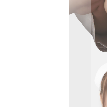
フェロモン
のはまる
えた女の
した理想の
たお顔立
あふれる
イル。
がら、ふ
“艶っぽ
な存在で
ほんの少