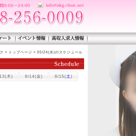
05/24(水)のスケジュ
介
アンケート
イベント情報
高収入求人情報
ク
>
トップページ
>
05/24(水)のスケジュール
スケジュール
/13(木)
8/14(金)
8/15(
土
)