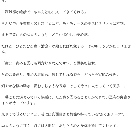
す。
「距離感が絶妙で、ちゃんと心に入ってきてくれる」
そんな声が多数届くのも頷けるほど、あくあナースのホスピタリティは本物。
まるで昔からの恋人のような、どこか懐かしい安心感。
だけど、ひとたび痴療（治療）が始まれば豹変する、そのギャップがたまりませ
ん。
「実は…責めも受けも両方好きなんです♡」と微笑む彼女。
その言葉通り、攻めの表情も、感じて乱れる姿も、どちらも官能の極み。
細やかな指の動き、愛おしむような視線、そして徐々に火照っていく美肌…。
一秒ごとに深まっていく快感に、ただ身を委ねることしかできない至高の痴療タ
イムが待っています。
気さくで明るいけれど、芯には真面目さと情熱を持っている“あくあナース”。
恋人のように甘く、時には大胆に、あなたの心と身体を癒してくれます。